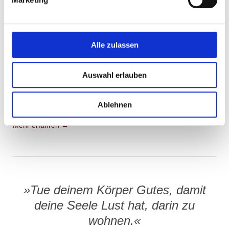
Als autorisierte Lehrtherapeutin für verschiedene Institute biete
ich Kurse für Reflexzonentherapie am Fuß, Aroma-Therapie
und Massage.
Alle zulassen
Mehr erfahren →
Therapieangebot
Auswahl erlauben
Ich sehe mich als Wegbegleiterin und biete meinen Patienten
ein umfangreiches Therapieangebot – individuell auf Sie
Ablehnen
abgestimmt.
Mehr erfahren →
»Tue deinem Körper Gutes, damit
deine Seele Lust hat, darin zu
wohnen.«