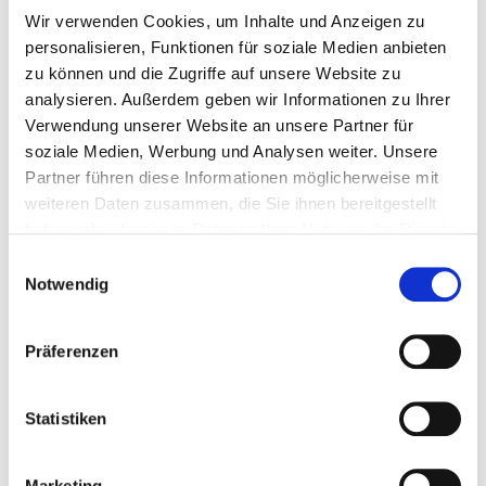
Holistic Pulsing
Wir verwenden Cookies, um Inhalte und Anzeigen zu
personalisieren, Funktionen für soziale Medien anbieten
Mehr erfahren →
zu können und die Zugriffe auf unsere Website zu
Reflexzonentherapie am Fuß
analysieren. Außerdem geben wir Informationen zu Ihrer
Mehr erfahren →
Verwendung unserer Website an unsere Partner für
soziale Medien, Werbung und Analysen weiter. Unsere
Aromatherapie/Aromamassage
Partner führen diese Informationen möglicherweise mit
Mehr erfahren →
weiteren Daten zusammen, die Sie ihnen bereitgestellt
haben oder die sie im Rahmen Ihrer Nutzung der Dienste
gesammelt haben.
Einwilligungsauswahl
Notwendig
Termine
Präferenzen
Informieren Sie sich hier über mein umfangreiches, aktuelles
Kurs-Programm zu den unterschiedlichsten Themen.
Statistiken
Mehr erfahren →
Kurse
Marketing