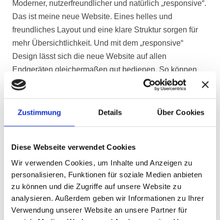
Moderner, nutzerfreundlicher und natürlich „responsive“.
Das ist meine neue Website. Eines helles und
freundliches Layout und eine klare Struktur sorgen für
mehr Übersichtlichkeit. Und mit dem „responsive“
Design lässt sich die neue Website auf allen
Endgeräten gleichermaßen gut bedienen. So können
Sie sich nun noch einfacher über mich und meine
Praxis, mein Therapieangebot und mein vielfältiges
Kursprogramm informieren.
Die Anmeldung zu allen
Zustimmung
Details
Über Cookies
Kursen ist nun ganz einfach online möglich.
Meine neue Website spiegelt wieder, was ich tue und
Diese Webseite verwendet Cookies
wer ich bin. Ich wünsche Ihnen viel Spaß beim
Wir verwenden Cookies, um Inhalte und Anzeigen zu
Entdecken und würde mich freuen, wenn sie
personalisieren, Funktionen für soziale Medien anbieten
regelmäßig vorbeischauen.
zu können und die Zugriffe auf unsere Website zu
analysieren. Außerdem geben wir Informationen zu Ihrer
Verwendung unserer Website an unsere Partner für